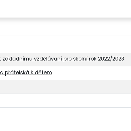
Družina
Jídelna
Fotogalerie
Kontakty
k základnímu vzdělávání pro školní rok 2022/2023
la přátelská k dětem